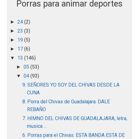
Porras para animar deportes
24
(2)
►
23
(3)
►
19
(5)
►
17
(6)
►
13
(146)
▼
05
(53)
►
04
(93)
▼
9. SEÑORES YO SOY DEL CHIVAS DESDE LA
CUNA
8. Porra del Chivas de Guadalajara. DALE
REBAÑO
7. HIMNO DEL CHIVAS DE GUADALAJARA, letra,
musica ...
6. Porras para el Chivas. ESTA BANDA ESTA DE