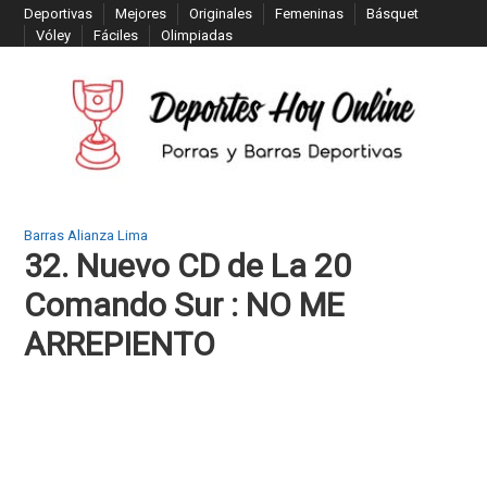
S
Deportivas
Mejores
Originales
Femeninas
Básquet
Vóley
Fáciles
Olimpiadas
k
i
p
t
o
c
o
n
Barras Alianza Lima
32. Nuevo CD de La 20
t
e
Comando Sur : NO ME
n
ARREPIENTO
t