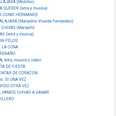
ALAJARA (Molotov)
A QUERER (letra y musica)
MOS COMO HERMANOS
ALAJARA (Mariachis Vicente Fernandez)
R CHIVAS (Mariachi)
AS (letra y musica)
CON PELOS
E LA CUNA
E REBAÑO
letra, musica y video
STA DE FIESTA
 ALENTAR DE CORAZON
mo. SI UNA VEZ
OLVIDO OTRA VEZ
OSE, VAMOS CHIVAS A GANAR
 VILLERO