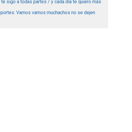
te sigo a todas partes / y cada día te quiero más
deportes: Vamos vamos muchachos no se dejen