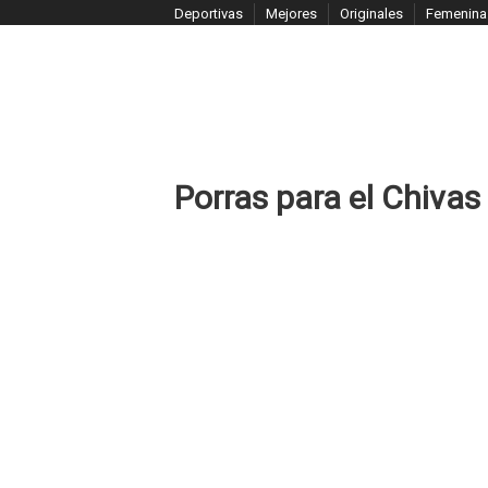
S
Deportivas
Mejores
Originales
Femenina
k
i
p
t
o
c
Porras para el Chivas
o
n
t
e
n
t