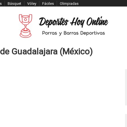
s
Básquet
Vóley
Fáciles
Olimpiadas
 de Guadalajara (México)