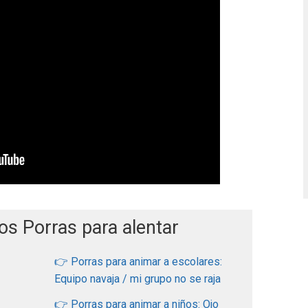
os Porras para alentar
👉 Porras para animar a escolares:
Equipo navaja / mi grupo no se raja
👉 Porras para animar a niños: Ojo