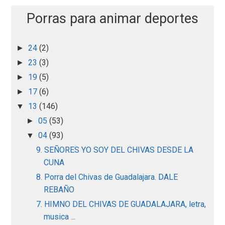
Porras para animar deportes
24
(2)
►
23
(3)
►
19
(5)
►
17
(6)
►
13
(146)
▼
05
(53)
►
04
(93)
▼
9. SEÑORES YO SOY DEL CHIVAS DESDE LA
CUNA
8. Porra del Chivas de Guadalajara. DALE
REBAÑO
7. HIMNO DEL CHIVAS DE GUADALAJARA, letra,
musica ...