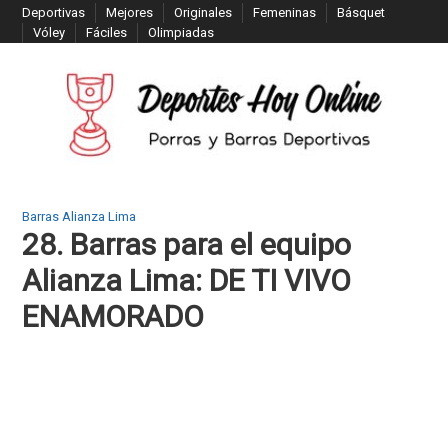
S
Deportivas
Mejores
Originales
Femeninas
Básquet
Vóley
Fáciles
Olimpiadas
k
i
p
t
o
c
o
n
Barras Alianza Lima
28. Barras para el equipo
t
e
Alianza Lima: DE TI VIVO
n
ENAMORADO
t