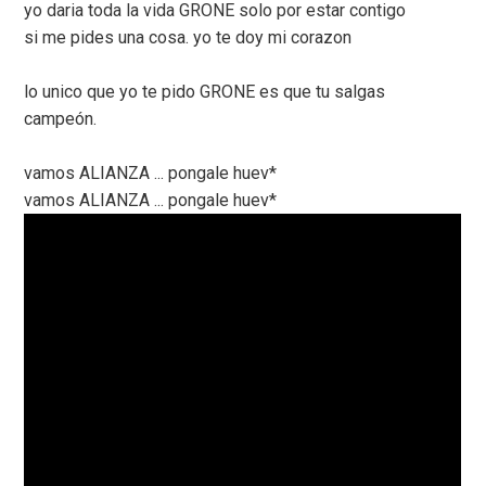
yo daria toda la vida GRONE solo por estar contigo
si me pides una cosa. yo te doy mi corazon
lo unico que yo te pido GRONE es que tu salgas
campeón.
vamos ALIANZA ... pongale huev*
vamos ALIANZA ... pongale huev*