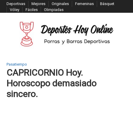
S
Deportivas
Mejores
Originales
Femeninas
Básquet
Vóley
Fáciles
Olimpiadas
k
i
p
t
o
c
o
n
Pasatiempo
CAPRICORNIO Hoy.
t
e
Horoscopo demasiado
n
sincero.
t