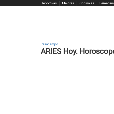
S
Deportivas
Mejores
Originales
Femenina
k
i
p
t
o
c
Pasatiempo
o
ARIES Hoy. Horoscop
n
t
e
n
t