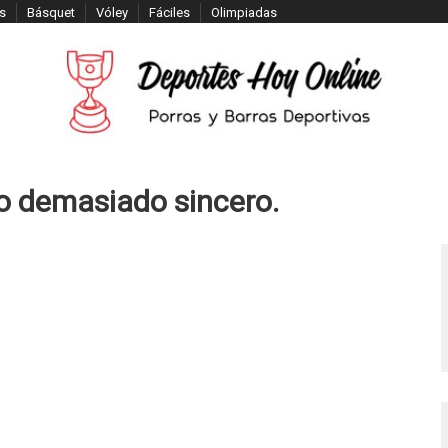
s
Básquet
Vóley
Fáciles
Olimpiadas
o demasiado sincero.