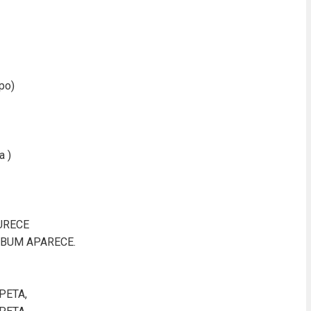
ipo)
a )
URECE
 BUM APARECE.
PETA,