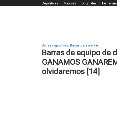
S
Deportivas
Mejores
Originales
Femenina
k
i
p
t
o
c
Barras deportivas
,
Barras para alentar
o
Barras de equipo de d
n
GANAMOS GANAREMO
t
e
olvidaremos [14]
n
t