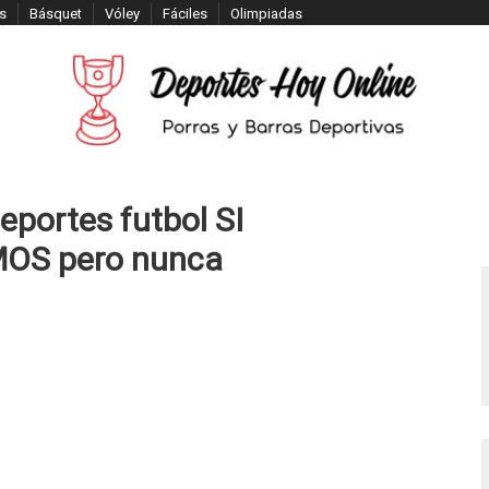
s
Básquet
Vóley
Fáciles
Olimpiadas
eportes futbol SI
S pero nunca