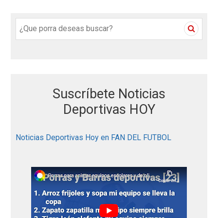
S
e
a
r
c
h
Suscríbete Noticias
f
o
Deportivas HOY
r
:
Noticias Deportivas Hoy en FAN DEL FUTBOL