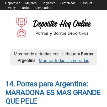
S
Deportivas
Mejores
Originales
Femeninas
Básquet
Vóley
Fáciles
Olimpiadas
k
i
p
t
o
c
o
n
Mostrando entradas con la etiqueta
Barras
t
Argentina
.
Mostrar todas las entradas
e
n
t
14. Porras para Argentina:
MARADONA ES MAS GRANDE
QUE PELE