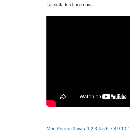
La casta los hace ganar.
Mas Porras Chivas
:
1
2
3
4
5
6
7
8
9
10
1