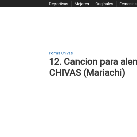
S
Deportivas
Mejores
Originales
Femenina
k
i
p
t
o
c
Porras Chivas
o
12. Cancion para alen
n
CHIVAS (Mariachi)
t
e
n
t